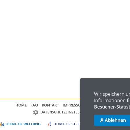
Wir speichern u
Informationen f
HOME
FAQ
KONTAKT
IMPRESSUM
DATENSCHUTZ
Besucher-Statis
DATENSCHUTZEINSTELLUNGEN
✗ Ablehnen
HOME OF WELDING
HOME OF STEEL
HOME OF LOGISTIC