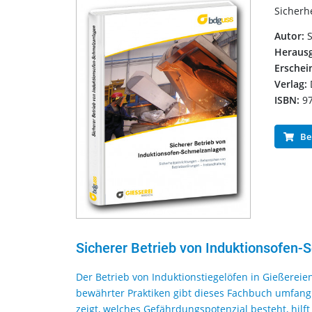
Sicherh
Autor:
S
Herausg
Ersche
Verlag:
ISBN:
97
Bei
Sicherer Betrieb von Induktionsofen
Der Betrieb von Induktionstiegelöfen in Gießerei
bewährter Praktiken gibt dieses Fachbuch umfang
zeigt, welches Gefährdungspotenzial besteht, hilf