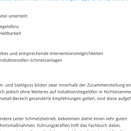
tel unterteilt:
iegelofens
Haltbarkeit
ebes und entsprechende Interventionsmöglichkeiten
 Induktionsofen-Schmelzanlagen
en- und Stahlguss bilden zwar innerhalb der Zusammenstellung ei
h jedoch ohne Weiteres auf Induktionstiegelöfen in Nichteisenmet
metall-Bereich gesonderte Empfehlungen gelten, sind diese aufgef
sondere Leiter Schmelzbetrieb, bekommen damit einen sehr guten
rheitsmaßnahmen. Führungskräften hilft das Fachbuch dabei,