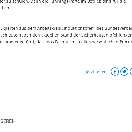
r zu schulen. Denn die Führungskräfte im Betrieb sind für die
lich.
xperten aus dem Arbeitskreis „Induktionsöfen“ des Bundesverba
e Fachleute haben den aktuellen Stand der Sicherheitsempfehlunge
zusammengeführt, dass das Fachbuch zu allen wesentlichen Punkt
Jetzt teilen
EREI-P