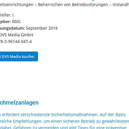
eitseinrichtungen ‒ Beherrschen von Betriebsstörungen ‒ Instand
teller, I.
eber:
BDG
inungsdatum:
September 2018
DVS Media GmbH
8-3-96144-047-4
 DVS Media kaufen
-Schmelzanlagen
en erfordert verschiedenste Sicherheitsmaßnahmen. Auf der Basis
reiche Empfehlungen, um einen sicheren Betrieb zu gewährleisten
t dabei, Gefahren zu vermeiden und gibt Tipps für eine präventive