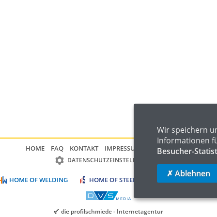
Wir speichern u
Informationen f
HOME
FAQ
KONTAKT
IMPRESSUM
DATENSCHUTZ
Besucher-Statis
DATENSCHUTZEINSTELLUNGEN
✗ Ablehnen
HOME OF WELDING
HOME OF STEEL
HOME OF LOGISTIC
die profilschmiede - Internetagentur