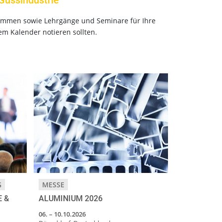
Gussindustrie
 kommen sowie Lehrgänge und Seminare für Ihre
em Kalender notieren sollten.
G
MESSE
 &
ALUMINIUM 2026
06. – 10.10.2026