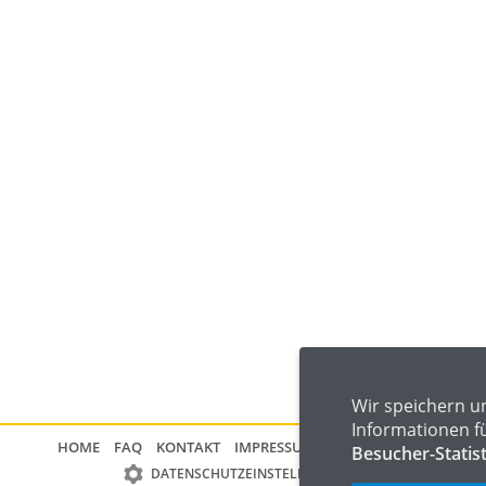
Wir speichern u
Informationen f
HOME
FAQ
KONTAKT
IMPRESSUM
DATENSCHUTZ
Besucher-Statis
DATENSCHUTZEINSTELLUNGEN