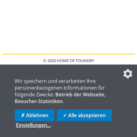
© 2026 HOME OF FOUNDRY
HOME
FAQ
KONTAKT
IMPRESSUM
DATENSCHUTZ
DATENSCHUTZEINSTELLUNGEN
Wir speichern und verarbeiten Ihre
personenbezogenen Informationen für
folgende Zwecke:
Betrieb der Webseite,
Besucher-Statistiken
.
HOME OF WELDING
HOME OF STEEL
HOME OF LOGISTICS
✗ Ablehnen
✓ Alle akzeptieren
Einstellungen
...
die profilschmiede - Internetagentur