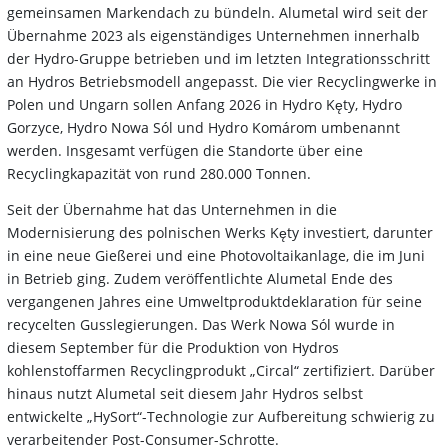
gemeinsamen Markendach zu bündeln. Alumetal wird seit der
Übernahme 2023 als eigenständiges Unternehmen innerhalb
der Hydro-Gruppe betrieben und im letzten Integrationsschritt
an Hydros Betriebsmodell angepasst. Die vier Recyclingwerke in
Polen und Ungarn sollen Anfang 2026 in Hydro Kęty, Hydro
Gorzyce, Hydro Nowa Sól und Hydro Komárom umbenannt
werden. Insgesamt verfügen die Standorte über eine
Recyclingkapazität von rund 280.000 Tonnen.
Seit der Übernahme hat das Unternehmen in die
Modernisierung des polnischen Werks Kęty investiert, darunter
in eine neue Gießerei und eine Photovoltaikanlage, die im Juni
in Betrieb ging. Zudem veröffentlichte Alumetal Ende des
vergangenen Jahres eine Umweltproduktdeklaration für seine
recycelten Gusslegierungen. Das Werk Nowa Sól wurde in
diesem September für die Produktion von Hydros
kohlenstoffarmen Recyclingprodukt „Circal“ zertifiziert. Darüber
hinaus nutzt Alumetal seit diesem Jahr Hydros selbst
entwickelte „HySort“-Technologie zur Aufbereitung schwierig zu
verarbeitender Post-Consumer-Schrotte.