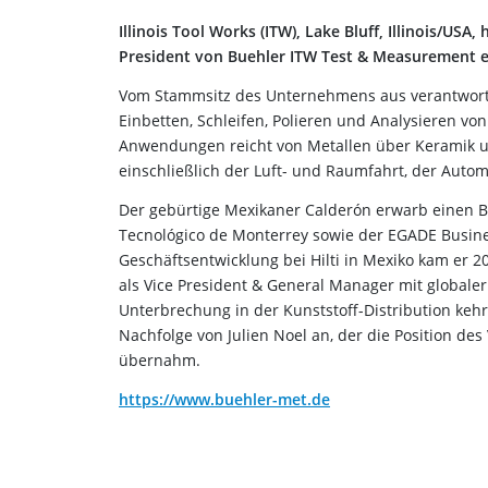
Illinois Tool Works (ITW), Lake Bluff, Illinois/U
President von Buehler ITW Test & Measurement 
Vom Stammsitz des Unternehmens aus verantworte
Einbetten, Schleifen, Polieren und Analysieren v
Anwendungen reicht von Metallen über Keramik und
einschließlich der Luft- und Raumfahrt, der Autom
Der gebürtige Mexikaner Calderón erwarb einen 
Tecnológico de Monterrey sowie der EGADE Busines
Geschäftsentwicklung bei Hilti in Mexiko kam er 
als Vice President & General Manager mit globale
Unterbrechung in der Kunststoff-Distribution kehrt
Nachfolge von Julien Noel an, der die Position de
übernahm.
https://www.buehler-met.de