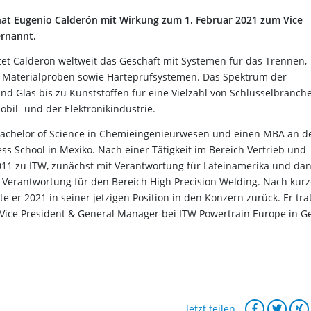
SA, hat Eugenio Calderón mit Wirkung zum 1. Februar 2021 zum Vice
ernannt.
t Calderon weltweit das Geschäft mit Systemen für das Trennen,
on Materialproben sowie Härteprüfsystemen. Das Spektrum der
 Glas bis zu Kunststoffen für eine Vielzahl von Schlüsselbranch
obil- und der Elektronikindustrie.
Bachelor of Science in Chemieingenieurwesen und einen MBA an d
s School in Mexiko. Nach einer Tätigkeit im Bereich Vertrieb und
2011 zu ITW, zunächst mit Verantwortung für Lateinamerika und da
r Verantwortung für den Bereich High Precision Welding. Nach kurz
e er 2021 in seiner jetzigen Position in den Konzern zurück. Er tra
s Vice President & General Manager bei ITW Powertrain Europe in G
Jetzt teilen