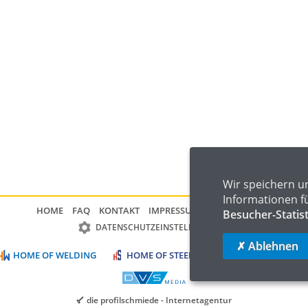
Wir speichern u
Informationen f
HOME
FAQ
KONTAKT
IMPRESSUM
DATENSCHUTZ
Besucher-Statis
DATENSCHUTZEINSTELLUNGEN
✗ Ablehnen
HOME OF WELDING
HOME OF STEEL
HOME OF LOGISTIC
die profilschmiede - Internetagentur