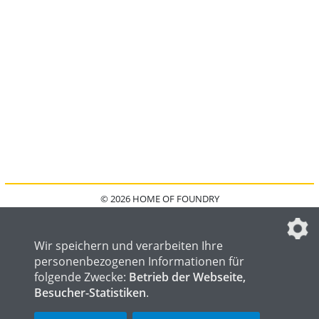
© 2026 HOME OF FOUNDRY
HOME
FAQ
KONTAKT
IMPRESSUM
DATENSCHUTZ
DATENSCHUTZEINSTELLUNGEN
Wir speichern und verarbeiten Ihre
personenbezogenen Informationen für
folgende Zwecke:
Betrieb der Webseite,
Besucher-Statistiken
.
HOME OF WELDING
HOME OF STEEL
HOME OF LOGISTICS