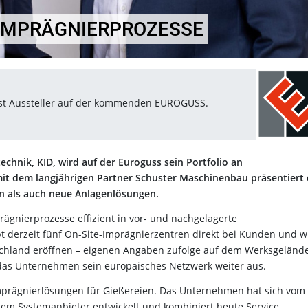
 IMPRÄGNIERPROZESSE
ist Aussteller auf der kommenden EUROGUSS.
echnik, KID, wird auf der Euroguss sein Portfolio an
it dem langjährigen Partner Schuster Maschinenbau präsentiert
n als auch neue Anlagenlösungen.
prägnierprozesse effizient in vor- und nachgelagerte
ibt derzeit fünf On-Site-Imprägnierzentren direkt bei Kunden und w
chland eröffnen – eigenen Angaben zufolge auf dem Werksgeländ
 das Unternehmen sein europäisches Netzwerk weiter aus.
n Imprägnierlösungen für Gießereien. Das Unternehmen hat sich vom
nem Systemanbieter entwickelt und kombiniert heute Service,