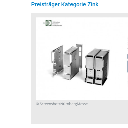
Preisträger Kategorie Zink
her GmbH,
land
© Screenshot/NürnbergMesse