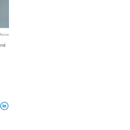
Messe
and