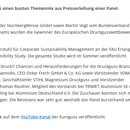
S einen bunten Themenmix aus Preisverleihung einer Panel-
n der NürnbergMesse GmbH sowie Martin Vogt vom Bundesverband
treams wurden die Gewinner des Europäischen Druckgusswettbewe
rstuhl für Corporate Sustainability Management an der FAU Erlan
bility Study. Die gesamte Studie wird im Sommer veröffentlicht.
r Druck?! Chancen und Herausforderungen für die Druckguss-Bran
 Ioannidis, CEO Oskar Frech GmbH & Co. KG sowie Vorsitzender VDM
, Geschäftsleiter STIHL Magnesium-Druckguss und Vorsitzender
Thomas Reuther, Mitglied des Vorstands bei TRIMET Aluminium SE
ing bei Aluminium Deutschland e.V. Die Zuschauer konnten sich m
ingen. Die Resonanz war sehr gut, weshalb das Panel kurzerhand u
rze auf dem
YouTube-Kanal
der Euroguss veröffentlicht.