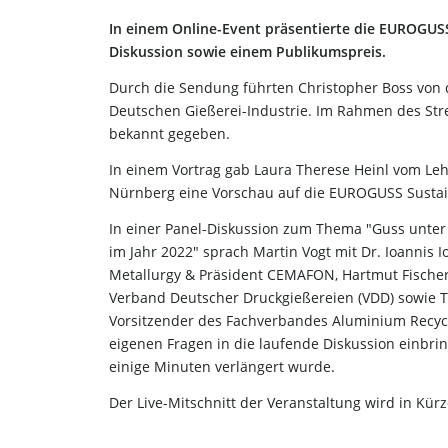
In einem Online-Event präsentierte die EUROGUS
Diskussion sowie einem Publikumspreis.
Durch die Sendung führten Christopher Boss vo
Deutschen Gießerei-Industrie. Im Rahmen des S
bekannt gegeben.
In einem Vortrag gab Laura Therese Heinl vom Leh
Nürnberg eine Vorschau auf die EUROGUSS Sustaini
In einer Panel-Diskussion zum Thema "Guss unte
im Jahr 2022" sprach Martin Vogt mit Dr. Ioannis
Metallurgy & Präsident CEMAFON, Hartmut Fischer
Verband Deutscher Druckgießereien (VDD) sowie 
Vorsitzender des Fachverbandes Aluminium Recycl
eigenen Fragen in die laufende Diskussion einbr
einige Minuten verlängert wurde.
Der Live-Mitschnitt der Veranstaltung wird in Kü