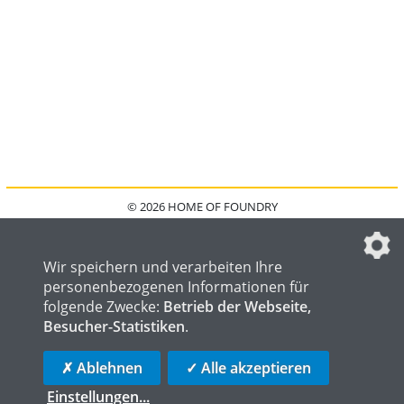
© 2026 HOME OF FOUNDRY
HOME
FAQ
KONTAKT
IMPRESSUM
DATENSCHUTZ
DATENSCHUTZEINSTELLUNGEN
Wir speichern und verarbeiten Ihre
personenbezogenen Informationen für
folgende Zwecke:
Betrieb der Webseite,
Besucher-Statistiken
.
HOME OF WELDING
HOME OF STEEL
HOME OF LOGISTICS
✗ Ablehnen
✓ Alle akzeptieren
Einstellungen
...