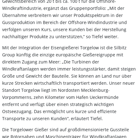
Gewichtsbereich von 20 t bis ca. 100 t für die Offshore-
Windkraftindustrie, ergänzt das Gruppenportfolio: „Mit der
Übernahme verbreitern wir unser Produktspektrum in der
Gussproduktion im Bereich der Offshore-Windindustrie und
verfolgen unseren Kurs, unsere Kunden bei der Herstellung
nachhaltiger Produkte zu unterstützen,“ so Tiefel weiter.
Mit der Integration der Eisengießerei Torgelow ist die Silbitz
Group künftig die einzige europäische Gießereigruppe mit
direktem Zugang zum Meer: „Die Turbinen der
Windkraftanlagen werden immer leistungsstärker, damit steigen
Größe und Gewicht der Bauteile. Sie können an Land nur über
kurze Strecken wirtschaftlich transportiert werden. Unser neuer
Standort Torgelow liegt im Nordosten Mecklenburg-
Vorpommerns, zehn Kilometer vom Hafen Ueckermünde
entfernt und verfügt über einen strategisch wichtigen
Ostseezugang. Das ermöglicht uns kurze und effiziente
Transporte zu unseren Kunden“, erläutert Tiefel.
Die Torgelower Gießer sind auf großdimensionierte Gussteile
wie Rotornaben und Maschinenträger für Windkraftanlagen