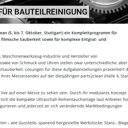
ÜR BAUTEILREINIGUNG
clean (5. bis 7. Oktober, Stuttgart) ein Komplettprogramm für
filmische Sauberkeit sowie für komplexe Entgrat- und
ik, Maschinenwerkzeug-Industrie und Hersteller von
 sowie von Schmuck und Uhren stellen zwar unterschiedliche, aber
lsauberkeit. Lösungen für diese Aufgabenstellungen präsentiert d
ihres Messestandes auf der diesjährigen parts2clean (Halle 4, Sta
live auf einer Messe zu sehen sein. Durch ihr modulares Konzept 
 sich die kompakte Ultraschall-Reihentauchanlage laut Anbieter für
figurieren und jederzeit an sich verändernde Marktbedingungen
ilen – wie Gussteile, spanend hergestellte Werkstücke, Stanz-, Biege