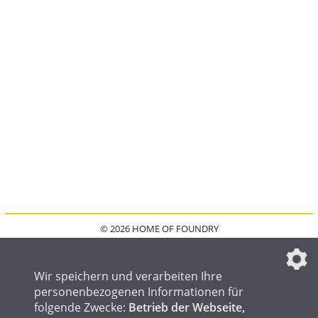
© 2026 HOME OF FOUNDRY
HOME
FAQ
KONTAKT
IMPRESSUM
DATENSCHUTZ
DATENSCHUTZEINSTELLUNGEN
Wir speichern und verarbeiten Ihre
personenbezogenen Informationen für
folgende Zwecke:
Betrieb der Webseite,