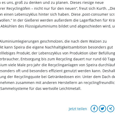
 es uns, groß zu denken und zu planen. Dieses riesige neue
serer Recyclingöfen – nicht nur für den neuen“, freut sich Kurth. „Di
on einen Lebenszyklus hinter sich haben. Diese ‚post-consumer scr
n wollen.“ In der Gießerei werden außerdem die Lagerflächen für Kr
eim Abkühlen des Flüssigaluminiums bildet und abgeschieden wird, 
 Aluminiumlegierungen geschmolzen, die nach dem Walzen zu
kt kann Speira die eigene Nachhaltigkeitsambition besonders gut
lllebiges Produkt, der Lebenszyklus von Produktion über Befüllung
rbraucher, Entsorgung bis zum Recycling dauert nur rund 60 Tage
um viele Male pro Jahr die Recyclinganlagen von Speira durchläuf
esonders oft und besonders effizient genutzt werden kann. Deshal
erung der Recyclingquote bei Getränkedosen ein: Unter dem Dach d
rnehmen zusammen mit anderen Herstellern an recyclingfreundli
Sammelsysteme für das wertvolle Leichtmetall.
Jetzt teilen