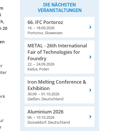
DIE NÄCHSTEN
em
VERANSTALTUNGEN
i
th,
66. IFC Portoroz
16. – 18.09.2026
n 20
Portoroz, Slowenien
sen
METAL - 26th International
Fair of Technologies for
Foundry
22. – 24.09.2026
er
Kielce, Polen
iter
Iron Melting Conference &
Exhibition
30.09. – 01.10.2026
erk
Gießen, Deutschland
r
Aluminium 2026
06. – 10.10.2026
ur
Düsseldorf, Deutschland
r