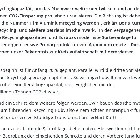
ecyclingkapazität, um das Rheinwerk weiterzuentwickeln und an d
en CO2-Einsparung pro Jahr zu realisieren. Die Richtung ist dabe
a die Nummer 1 im Aluminiumrecycling werden“, erklärt Boris Kur
ecycling- und Gießereibetriebs im Rheinwerk. „In den vergangene
te Recyclingkapazitäten und Europas modernste Sortieranlage für
 energieintensive Primärproduktion von Aluminium ersetzt. Die
hen unser Bekenntnis zur Kreislaufwirtschaft mit dem vierten
beginn ist für Anfang 2026 geplant. Parallel wird die dritte von vi
Recyclinglegierungen optimiert. So verringert das Rheinwerk we
ber eine Recyclingkapazität, die – verglichen mit der
llionen Tonnen CO2 einspart.
 ein Schritt, dem weitere folgen werden. „Wir bauen das Rheinw
zum führenden ‚Recycling-Hub‘, also einem echten Knotenpunkt fü
el für unsere vollständige Transformation“, erklärt Kurth.
s neu zu errichtende Schrottlager beheimaten. Hier werden nicht n
r Beprobung der eingehenden Schrotte und deren Vorbereitung fü