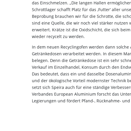
das Einschmelzen. „Die langen Hallen ermöglichen
Schrottlager schafft Platz für das ‚Futter‘ aller un
Beprobung brauchen wir für die Schrotte, die sch
sind eine Quelle, die wir noch viel stärker nutze
erweitert. Krätze ist die Oxidschicht, die sich b
wieder recycelt zu werden.
In dem neuen Recyclingofen werden dann solche
Getränkedosen verarbeitet werden. In diesem Mar
belegen. Denn die Getränkedose ist ein sehr schne
Verkauf im Einzelhandel, Konsum durch den Endve
Das bedeutet, dass ein und dasselbe Dosenalumini
und der ökologische Vorteil modernster Technik b
setzt sich Speira auch für eine ständige Verbess
Verbandes European Aluminium forscht das Unte
Legierungen und fördert Pfand-, Rücknahme- und 