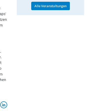
Alle Veranstaltungen
e
aps‘
ätzen
um
,
.
t
b
es
chen