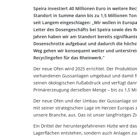
Speira investiert 40 Millionen Euro in weitere R
Standort in Summe dann bis zu 1,5 Millionen Tonn
seit Langem eingeschlagen: „Wir wollen in Europ
Leiter des Dosengeschäfts bei Speira sowie des R
Jahren haben wir am Standort bereits signifikan
Dosenschrotte aufgebaut und dadurch die höchst
Weg gehen wir konsequent weiter und unterstreic
Recyclingofen für das Rheinwerk.“
Der neue Ofen wird 2025 errichtet. Der Produktions
vorhandenen Gussanlagen umgebaut und damit für 
seinen ökologischen Fußabdruck und verfügt dann ü
Primärerzeugung derselben Menge – bis zu 1,5 Mi
Der neue Ofen und der Umbau der Gussanlage sind
mit seiner strategischen Lage im Herzen Europas 
unsere Branche, aus. Das ist unser langfristiges Zi
Ein Drittel der heruntergefahrenen Hütte wird da
Lagerflächen entstehen, sondern auch Anlagen zu