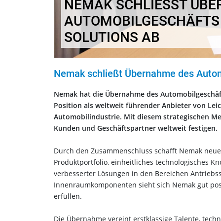
NEMAK SCHLIESST ÜBER
UTOMOBILGESCHÄFTS V
OLUTIONS AB
Nemak schließt Übernahme des Automo
Nemak hat die Übernahme des Automobilgeschäfts
Position als weltweit führender Anbieter von L
Automobilindustrie. Mit diesem strategischen Me
Kunden und Geschäftspartner weltweit festigen.
Durch den Zusammenschluss schafft Nemak neue M
Produktportfolio, einheitliches technologisches K
verbesserter Lösungen in den Bereichen Antriebss
Innenraumkomponenten sieht sich Nemak gut posit
erfüllen.
Die Übernahme vereint erstklassige Talente, tec