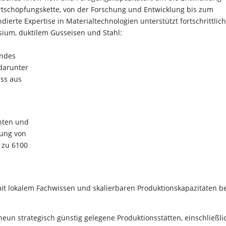
tschöpfungskette, von der Forschung und Entwicklung bis zum
ierte Expertise in Materialtechnologien unterstützt fortschrittlic
um, duktilem Gusseisen und Stahl:
endes
darunter
ss aus
nten und
fung von
 zu 6100
it lokalem Fachwissen und skalierbaren Produktionskapazitäten b
eun strategisch günstig gelegene Produktionsstätten, einschließli