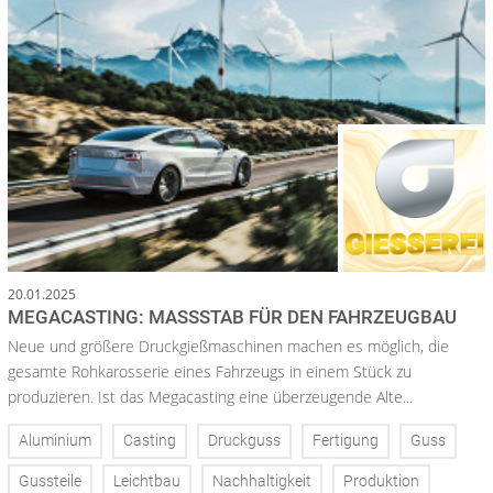
20.01.2025
MEGACASTING: MASSSTAB FÜR DEN FAHRZEUGBAU
Neue und größere Druckgießmaschinen machen es möglich, die
gesamte Rohkarosserie eines Fahrzeugs in einem Stück zu
produzieren. Ist das Megacasting eine überzeugende Alte...
Aluminium
Casting
Druckguss
Fertigung
Guss
Gussteile
Leichtbau
Nachhaltigkeit
Produktion