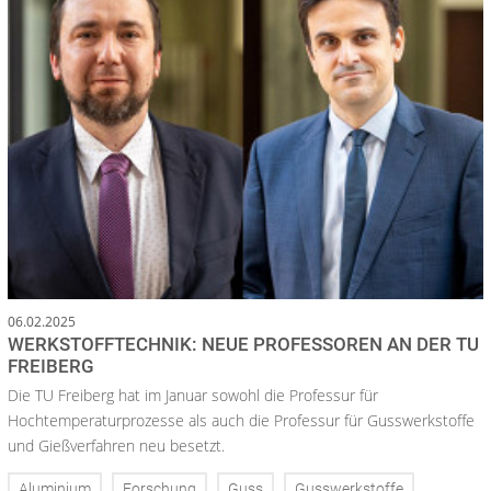
06.02.2025
WERKSTOFFTECHNIK: NEUE PROFESSOREN AN DER TU
FREIBERG
Die TU Freiberg hat im Januar sowohl die Professur für
Hochtemperaturprozesse als auch die Professur für Gusswerkstoffe
und Gießverfahren neu besetzt.
Aluminium
Forschung
Guss
Gusswerkstoffe