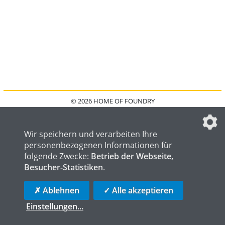
© 2026 HOME OF FOUNDRY
HOME
FAQ
KONTAKT
IMPRESSUM
DATENSCHUTZ
DATENSCHUTZEINSTELLUNGEN
Wir speichern und verarbeiten Ihre
personenbezogenen Informationen für
folgende Zwecke:
Betrieb der Webseite,
Besucher-Statistiken
.
HOME OF WELDING
HOME OF STEEL
HOME OF LOGISTICS
✗ Ablehnen
✓ Alle akzeptieren
Einstellungen
...
die profilschmiede - Internetagentur