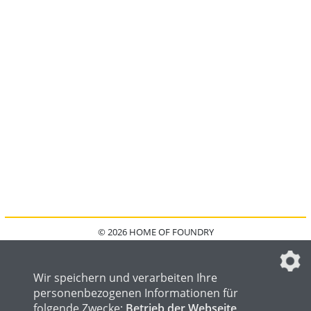
© 2026 HOME OF FOUNDRY
HOME
FAQ
KONTAKT
IMPRESSUM
DATENSCHUTZ
DATENSCHUTZEINSTELLUNGEN
Wir speichern und verarbeiten Ihre
personenbezogenen Informationen für
folgende Zwecke:
Betrieb der Webseite,