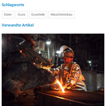
Schlagworte
Eisen
Guss
Gussteile
Maschinenbau
Verwandte Artikel