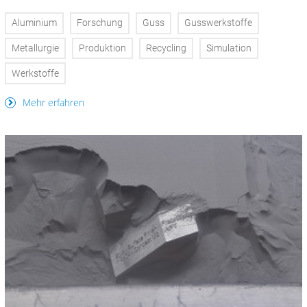
Aluminium
Forschung
Guss
Gusswerkstoffe
Metallurgie
Produktion
Recycling
Simulation
Werkstoffe
Mehr erfahren