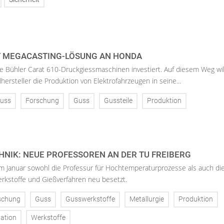
T MEGACASTING-LÖSUNG AN HONDA
 Bühler Carat 610-Druckgiessmaschinen investiert. Auf diesem Weg wil
hersteller die Produktion von Elektrofahrzeugen in seine...
uss
Forschung
Guss
Gussteile
Produktion
NIK: NEUE PROFESSOREN AN DER TU FREIBERG
im Januar sowohl die Professur für Hochtemperaturprozesse als auch di
rkstoffe und Gießverfahren neu besetzt.
schung
Guss
Gusswerkstoffe
Metallurgie
Produktion
ation
Werkstoffe