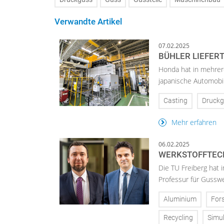
Verwandte Artikel
07.02.2025
BÜHLER LIEFER
Honda hat in mehrere
japanische Automobil
Casting
Druckg
Mehr erfahren
06.02.2025
WERKSTOFFTECH
Die TU Freiberg hat 
Professur für Gusswe
Aluminium
For
Recycling
Simul