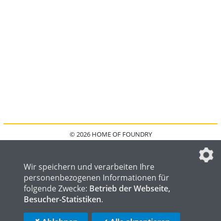
© 2026 HOME OF FOUNDRY
HOME
FAQ
KONTAKT
IMPRESSUM
DATENSCHUTZ
DATENSCHUTZEINSTELLUNGEN
Wir speichern und verarbeiten Ihre
personenbezogenen Informationen für
folgende Zwecke:
Betrieb der Webseite,
Besucher-Statistiken
.
HOME OF WELDING
HOME OF STEEL
HOME OF LOGISTICS