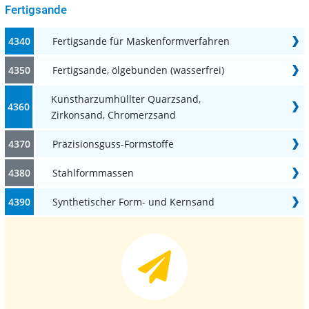
Fertigsande
4340
Fertigsande für Maskenformverfahren
4350
Fertigsande, ölgebunden (wasserfrei)
Kunstharzumhüllter Quarzsand,
4360
Zirkonsand, Chromerzsand
4370
Präzisionsguss-Formstoffe
4380
Stahlformmassen
4390
Synthetischer Form- und Kernsand