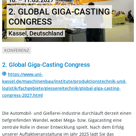
10. – 11.03.2027
2. GLOBAL GIGA-CASTING
CONGRESS
Kassel, Deutschland
KONFERENZ
2. Global Giga-Casting Congress
https://www.uni-
kassel.de/maschinenbau/institute/produktionstechnik-und-
logistik/fachgebiete/giessereitechnik/global-giga-casting-
congress-2027.html
Die Automobil- und Gießerei-Industrie durchläuft derzeit einen
tiefgreifenden Wandel, wobei Mega- bzw. Gigacasting eine
zentrale Rolle in dieser Entwicklung spielt. Nach dem Erfolg
unserer Auftaktveranstaltung im Jahr 2025 lädt Sie das