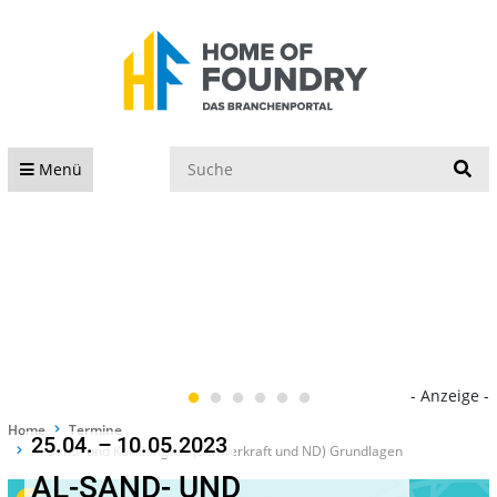
S
Menü
- Anzeige -
Home
Termine
25.04. – 10.05.2023
Al-Sand- und Kokillenguss (Schwerkraft und ND) Grundlagen
AL-SAND- UND