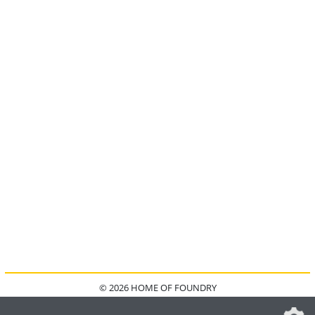
© 2026 HOME OF FOUNDRY
HOME
FAQ
KONTAKT
IMPRESSUM
DATENSCHUTZ