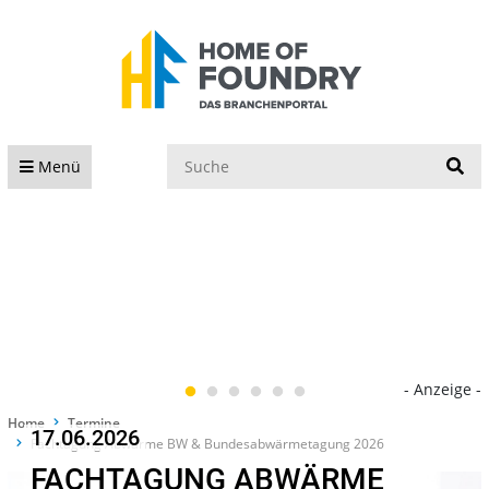
S
Menü
- Anzeige -
Home
Termine
17.06.2026
Fachtagung Abwärme BW & Bundesabwärmetagung 2026
FACHTAGUNG ABWÄRME