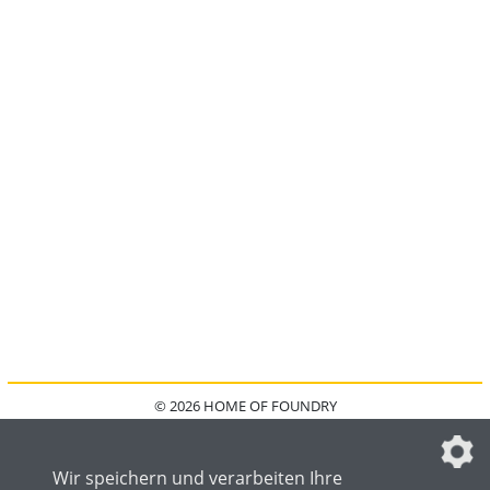
© 2026 HOME OF FOUNDRY
HOME
FAQ
KONTAKT
IMPRESSUM
DATENSCHUTZ
DATENSCHUTZEINSTELLUNGEN
Wir speichern und verarbeiten Ihre