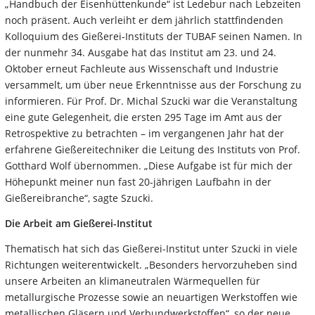
„Handbuch der Eisenhüttenkunde“ ist Ledebur nach Lebzeiten
noch präsent. Auch verleiht er dem jährlich stattfindenden
Kolloquium des Gießerei-Instituts der TUBAF seinen Namen. In
der nunmehr 34. Ausgabe hat das Institut am 23. und 24.
Oktober erneut Fachleute aus Wissenschaft und Industrie
versammelt, um über neue Erkenntnisse aus der Forschung zu
informieren. Für Prof. Dr. Michal Szucki war die Veranstaltung
eine gute Gelegenheit, die ersten 295 Tage im Amt aus der
Retrospektive zu betrachten – im vergangenen Jahr hat der
erfahrene Gießereitechniker die Leitung des Instituts von Prof.
Gotthard Wolf übernommen. „Diese Aufgabe ist für mich der
Höhepunkt meiner nun fast 20-jährigen Laufbahn in der
Gießereibranche“, sagte Szucki.
Die Arbeit am Gießerei-Institut
Thematisch hat sich das Gießerei-Institut unter Szucki in viele
Richtungen weiterentwickelt. „Besonders hervorzuheben sind
unsere Arbeiten an klimaneutralen Wärmequellen für
metallurgische Prozesse sowie an neuartigen Werkstoffen wie
metallischen Gläsern und Verbundwerkstoffen“, so der neue