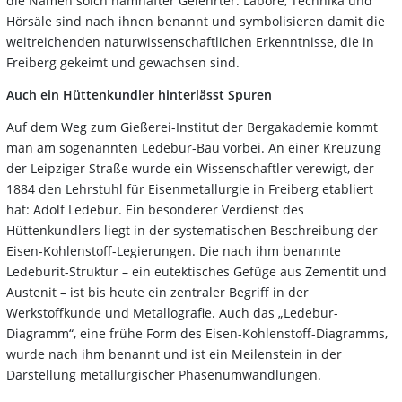
die Namen solch namhafter Gelehrter. Labore, Technika und
Hörsäle sind nach ihnen benannt und symbolisieren damit die
weitreichenden naturwissenschaftlichen Erkenntnisse, die in
Freiberg gekeimt und gewachsen sind.
Auch ein Hüttenkundler hinterlässt Spuren
Auf dem Weg zum Gießerei-Institut der Bergakademie kommt
man am sogenannten Ledebur-Bau vorbei. An einer Kreuzung
der Leipziger Straße wurde ein Wissenschaftler verewigt, der
1884 den Lehrstuhl für Eisenmetallurgie in Freiberg etabliert
hat: Adolf Ledebur. Ein besonderer Verdienst des
Hüttenkundlers liegt in der systematischen Beschreibung der
Eisen-Kohlenstoff-Legierungen. Die nach ihm benannte
Ledeburit-Struktur – ein eutektisches Gefüge aus Zementit und
Austenit – ist bis heute ein zentraler Begriff in der
Werkstoffkunde und Metallografie. Auch das „Ledebur-
Diagramm“, eine frühe Form des Eisen-Kohlenstoff-Diagramms,
wurde nach ihm benannt und ist ein Meilenstein in der
Darstellung metallurgischer Phasenumwandlungen.