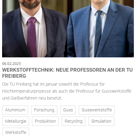
06.02.2025
WERKSTOFFTECHNIK: NEUE PROFESSOREN AN DER TU
FREIBERG
Die TU Freiberg hat im Januar sowohl die Professur für
Hochtemperaturprozesse als auch die Professur für Gusswerkstoffe
und Gießverfahren neu besetzt.
Aluminium
Forschung
Guss
Gusswerkstoffe
Metallurgie
Produktion
Recycling
Simulation
Werkstoffe