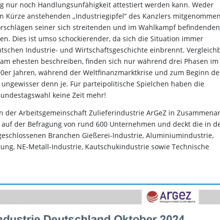
ng nur noch Handlungsunfähigkeit attestiert werden kann. Weder
 in Kürze anstehenden „Industriegipfel“ des Kanzlers mitgenommen
orschlägen seiner sich streitenden und im Wahlkampf befindenden
n. Dies ist umso schockierender, da sich die Situation immer
utschen Industrie- und Wirtschaftsgeschichte einbrennt. Vergleich
h am ehesten beschreiben, finden sich nur während drei Phasen im
90er Jahren, während der Weltfinanzmarktkrise und zum Beginn de
ngewisser denn je. Für parteipolitische Spielchen haben die
Bundestagswahl keine Zeit mehr!
on der Arbeitsgemeinschaft Zulieferindustrie ArGeZ in Zusammenar
uht auf der Befragung von rund 600 Unternehmen und deckt die in d
eschlossenen Branchen Gießerei-Industrie, Aluminiumindustrie,
tung, NE-Metall-Industrie, Kautschukindustrie sowie Technische