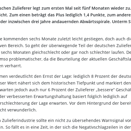
schen Zulieferer legt zum ersten Mal seit fünf Monaten wieder zu
cht. Zum einen beträgt das Plus lediglich 1,4 Punkte, zum ander
der inzwischen drei Jahre andauernden Abwärtsspirale. Unterm S
ie kommenden sechs Monate zuletzt leicht gestiegen, doch auch di
iven Bereich. So geht der überwiegende Teil der deutschen Zuliefe
sechs Monaten gleichschlecht oder gar noch schlechter laufen. D
 umso problematischer, da die Beurteilung der aktuellen Geschäftsl
n verharrt.
men verdeutlicht den Ernst der Lage: lediglich 8 Prozent der deut
eser Wert nähert sich dem historischen Tiefpunkt und markiert den
rwarten jedoch auch nur 6 Prozent der Zulieferer „bessere“ Geschä
 verbesserten Erwartungshaltung basiert folglich lediglich auf
Verschlechterung der Lage erwarten. Vor dem Hintergrund der berei
icht verwunderlich.
Zulieferindustrie sollte ein nicht zu übersehendes Warnsignal vo
So fällt es in eine Zeit, in der sich die Negativschlagzeilen in der