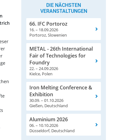
DIE NÄCHSTEN
.
VERANSTALTUNGEN
en
trich
66. IFC Portoroz
16. – 18.09.2026
Portoroz, Slowenien
eser
METAL - 26th International
rer
Fair of Technologies for
er
Foundry
age
22. – 24.09.2026
Kielce, Polen
schen
Iron Melting Conference &
Exhibition
fte
30.09. – 01.10.2026
Gießen, Deutschland
ts
Aluminium 2026
06. – 10.10.2026
r
Düsseldorf, Deutschland