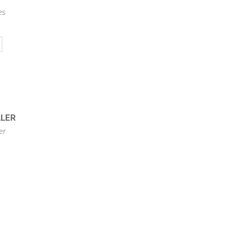
es
LLER
er