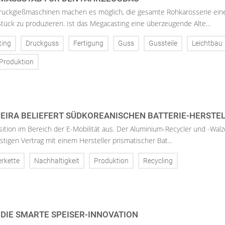
uckgießmaschinen machen es möglich, die gesamte Rohkarosserie ein
tück zu produzieren. Ist das Megacasting eine überzeugende Alte...
ting
Druckguss
Fertigung
Guss
Gussteile
Leichtbau
Produktion
SPEIRA BELIEFERT SÜDKOREANISCHEN BATTERIE-HERSTE
sition im Bereich der E-Mobilität aus. Der Aluminium-Recycler und -Walz
ristigen Vertrag mit einem Hersteller prismatischer Bat...
erkette
Nachhaltigkeit
Produktion
Recycling
 DIE SMARTE SPEISER-INNOVATION