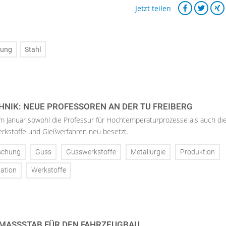
Jetzt teilen
tung
Stahl
NIK: NEUE PROFESSOREN AN DER TU FREIBERG
im Januar sowohl die Professur für Hochtemperaturprozesse als auch di
rkstoffe und Gießverfahren neu besetzt.
schung
Guss
Gusswerkstoffe
Metallurgie
Produktion
ation
Werkstoffe
MASSSTAB FÜR DEN FAHRZEUGBAU