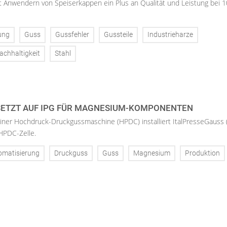
Anwendern von Speiserkappen ein Plus an Qualität und Leistung bei 
ung
Guss
Gussfehler
Gussteile
Industrieharze
achhaltigkeit
Stahl
SETZT AUF IPG FÜR MAGNESIUM-KOMPONENTEN
iner Hochdruck-Druckgussmaschine (HPDC) installiert ItalPresseGauss 
HPDC-Zelle.
omatisierung
Druckguss
Guss
Magnesium
Produktion