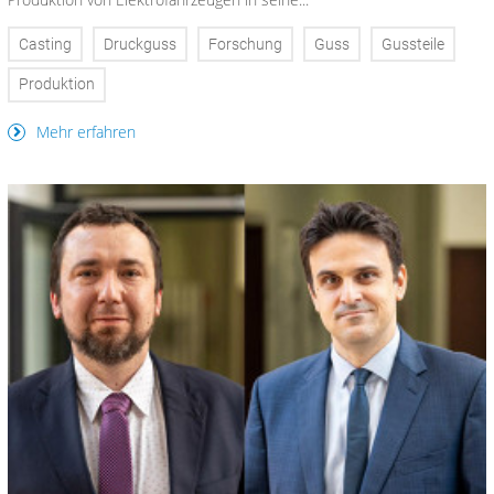
Casting
Druckguss
Forschung
Guss
Gussteile
Produktion
Mehr erfahren