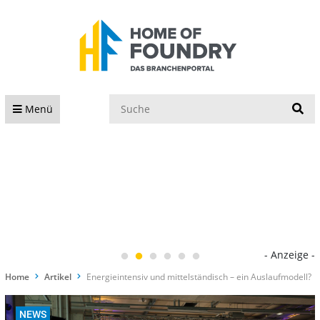
S
Menü
- Anzeige -
Home
Artikel
Energieintensiv und mittelständisch – ein Auslaufmodell?
NEWS