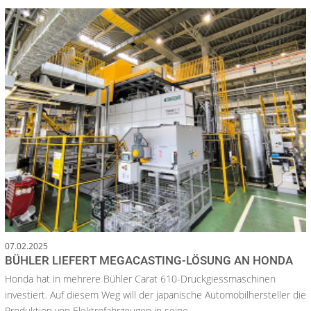
07.02.2025
BÜHLER LIEFERT MEGACASTING-LÖSUNG AN HONDA
Honda hat in mehrere Bühler Carat 610-Druckgiessmaschinen
investiert. Auf diesem Weg will der japanische Automobilhersteller die
Produktion von Elektrofahrzeugen in seine...