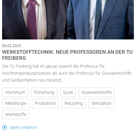
06.02.2025
WERKSTOFFTECHNIK: NEUE PROFESSOREN AN DER TU
FREIBERG
Die TU Freiberg hat im Januar sowohl die Professur für
Hochtemperaturprozesse als auch die Professur für Gusswerkstoffe
und Gießverfahren neu besetzt.
Aluminium
Forschung
Guss
Gusswerkstoffe
Metallurgie
Produktion
Recycling
Simulation
Werkstoffe
Mehr erfahren