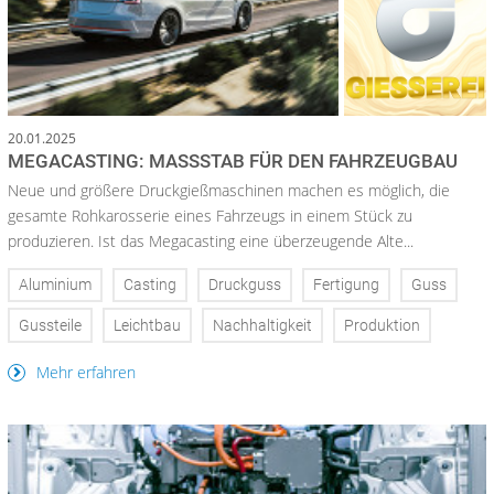
20.01.2025
MEGACASTING: MASSSTAB FÜR DEN FAHRZEUGBAU
Neue und größere Druckgießmaschinen machen es möglich, die
gesamte Rohkarosserie eines Fahrzeugs in einem Stück zu
produzieren. Ist das Megacasting eine überzeugende Alte...
Aluminium
Casting
Druckguss
Fertigung
Guss
Gussteile
Leichtbau
Nachhaltigkeit
Produktion
Mehr erfahren