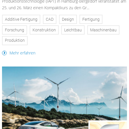
Produktionstechnologie (IAPT) in Hamburg-Bergedorf veranstaltet am
25. und 26. März einen Kompaktkurs zu den Gr...
Additive Fertigung
CAD
Design
Fertigung
Forschung
Konstruktion
Leichtbau
Maschinenbau
Produktion
Mehr erfahren