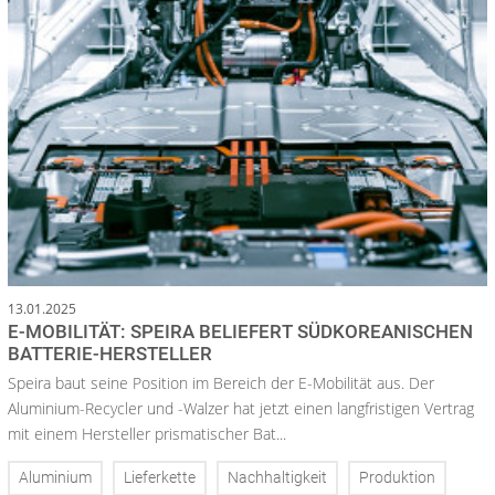
13.01.2025
E-MOBILITÄT: SPEIRA BELIEFERT SÜDKOREANISCHEN
BATTERIE-HERSTELLER
Speira baut seine Position im Bereich der E-Mobilität aus. Der
Aluminium-Recycler und -Walzer hat jetzt einen langfristigen Vertrag
mit einem Hersteller prismatischer Bat...
Aluminium
Lieferkette
Nachhaltigkeit
Produktion