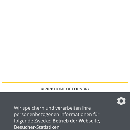
© 2026 HOME OF FOUNDRY
HOME
FAQ
KONTAKT
IMPRESSUM
DATENSCHUTZ
DATENSCHUTZEINSTELLUNGEN
Wir speichern und verarbeiten Ihre
personenbezogenen Informationen für
folgende Zwecke:
Betrieb der Webseite,
Besucher-Statistiken
.