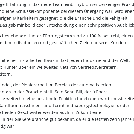
ge Erfahrung in das neue Team einbringt. Unser derzeitiger Präsid
e und eine Schlüsselkomponente bei diesem Übergang war, wird eben
hrigen Mitarbeitern gesegnet, die die Branche und die Fähigkeit
as gab mir bei dieser Entscheidung einen sehr positiven Ausblick
bestehende Hunter-Führungsteam sind zu 100 % bestrebt, einen
 die den individuellen und geschäftlichen Zielen unserer Kunden
mit einer installierten Basis in fast jedem Industrieland der Welt.
 Hunter über ein weltweites Netz von Vertriebsvertretern,
itern.
det, der Pionierarbeit im Bereich der automatisierten
ten in der Branche hielt. Sein Sohn Bill, der frühere
se weiterhin eine beratende Funktion innehaben wird, entwickelte
er Sandformmaschinen- und Formhandhabungstechnologie für den
e beiden Geschwister werden auch in Zukunft eine
 in der Gießereibranche gut bekannt, da er die letzten zehn Jahre 
tig war.