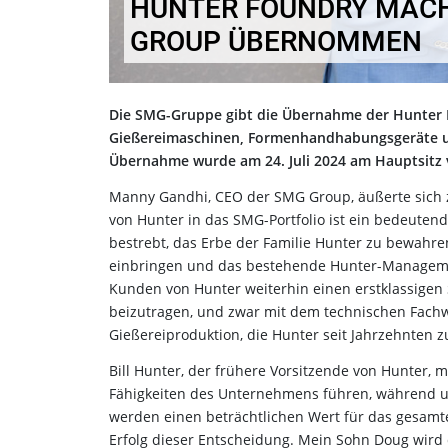
HUNTER FOUNDRY MACH
GROUP ÜBERNOMMEN
Die SMG-Gruppe gibt die Übernahme der Hunter 
Gießereimaschinen, Formenhandhabungsgeräte un
Übernahme wurde am 24. Juli 2024 am Hauptsitz v
Manny Gandhi, CEO der SMG Group, äußerte sich z
von Hunter in das SMG-Portfolio ist ein bedeutend
bestrebt, das Erbe der Familie Hunter zu bewahren
einbringen und das bestehende Hunter-Management
Kunden von Hunter weiterhin einen erstklassigen 
beizutragen, und zwar mit dem technischen Fachw
Gießereiproduktion, die Hunter seit Jahrzehnten
Bill Hunter, der frühere Vorsitzende von Hunter, 
Fähigkeiten des Unternehmens führen, während 
werden einen beträchtlichen Wert für das gesamt
Erfolg dieser Entscheidung. Mein Sohn Doug wird 