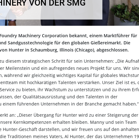
INERY VON DER SMG
Foundry Machinery Corporation bekannt, einem Marktführer für
d Sandgusstechnologie für den globalen Gießereimarkt. Die
on Hunter in Schaumburg, Illinois (Chicago), abgeschlossen.
u diesem strategischen Schritt für sein Unternehmen: „Die Aufn
er Meilenstein und ein aufregendes neues Projekt für uns. Wir sin
, während wir gleichzeitig wichtiges Kapital für globales Wachst
team mit hochkarätigen Talenten verstärken. Unser Ziel ist es, 
Service zu bieten, ihr Wachstum zu unterstützen und zu ihrem Erf
issen, der Qualitätsausrüstung und den Talenten in der
 zu einem führenden Unternehmen in der Branche gemacht haben.“
merkt an: „Dieser Übergang für Hunter wird zu einer Steigerung der
unsere Kernkompetenzen erhalten bleiben. Manny und sein Team
e Hunter-Geschäft darstellen, und wir freuen uns auf den anhalte
die Traditionen meines Vaters, Al Hunter, der das Unternehmen 1