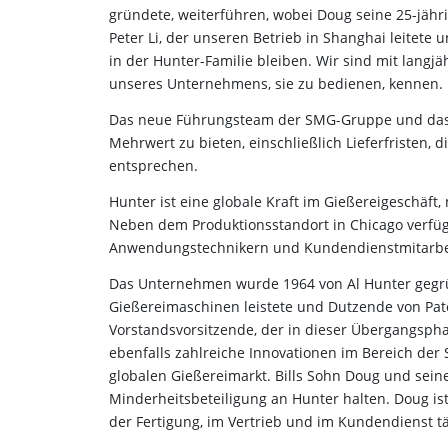
gründete, weiterführen, wobei Doug seine 25-jähri
Peter Li, der unseren Betrieb in Shanghai leitet
in der Hunter-Familie bleiben. Wir sind mit langjä
unseres Unternehmens, sie zu bedienen, kennen. D
Das neue Führungsteam der SMG-Gruppe und das 
Mehrwert zu bieten, einschließlich Lieferfristen,
entsprechen.
Hunter ist eine globale Kraft im Gießereigeschäft, 
Neben dem Produktionsstandort in Chicago verfügt
Anwendungstechnikern und Kundendienstmitarbe
Das Unternehmen wurde 1964 von Al Hunter gegrün
Gießereimaschinen leistete und Dutzende von Paten
Vorstandsvorsitzende, der in dieser Übergangspha
ebenfalls zahlreiche Innovationen im Bereich d
globalen Gießereimarkt. Bills Sohn Doug und sein
Minderheitsbeteiligung an Hunter halten. Doug ist
der Fertigung, im Vertrieb und im Kundendienst tä