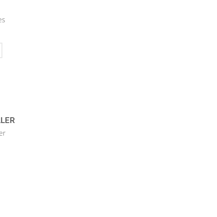
es
LLER
er