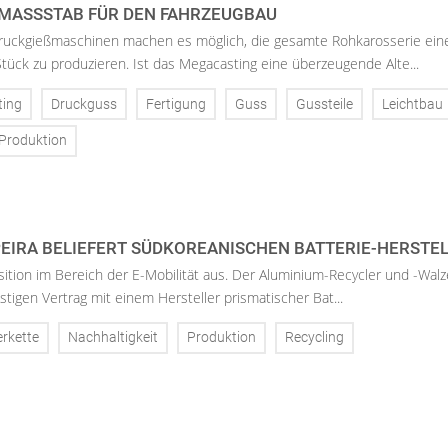
MASSSTAB FÜR DEN FAHRZEUGBAU
uckgießmaschinen machen es möglich, die gesamte Rohkarosserie ein
tück zu produzieren. Ist das Megacasting eine überzeugende Alte...
ting
Druckguss
Fertigung
Guss
Gussteile
Leichtbau
Produktion
SPEIRA BELIEFERT SÜDKOREANISCHEN BATTERIE-HERSTE
sition im Bereich der E-Mobilität aus. Der Aluminium-Recycler und -Walz
ristigen Vertrag mit einem Hersteller prismatischer Bat...
erkette
Nachhaltigkeit
Produktion
Recycling