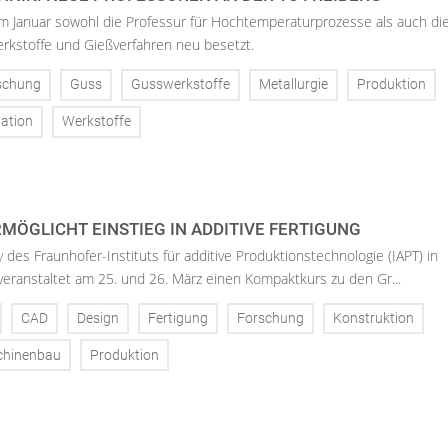
im Januar sowohl die Professur für Hochtemperaturprozesse als auch di
rkstoffe und Gießverfahren neu besetzt.
schung
Guss
Gusswerkstoffe
Metallurgie
Produktion
ation
Werkstoffe
MÖGLICHT EINSTIEG IN ADDITIVE FERTIGUNG
 des Fraunhofer-Instituts für additive Produktionstechnologie (IAPT) in
eranstaltet am 25. und 26. März einen Kompaktkurs zu den Gr...
CAD
Design
Fertigung
Forschung
Konstruktion
hinenbau
Produktion