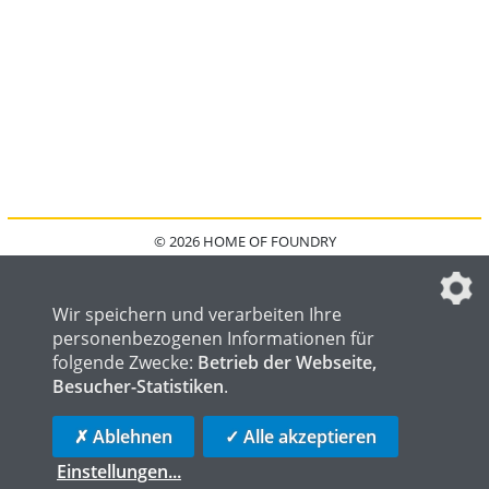
© 2026 HOME OF FOUNDRY
HOME
FAQ
KONTAKT
IMPRESSUM
DATENSCHUTZ
DATENSCHUTZEINSTELLUNGEN
Wir speichern und verarbeiten Ihre
personenbezogenen Informationen für
folgende Zwecke:
Betrieb der Webseite,
Besucher-Statistiken
.
HOME OF WELDING
HOME OF STEEL
HOME OF LOGISTICS
✗ Ablehnen
✓ Alle akzeptieren
Einstellungen
...