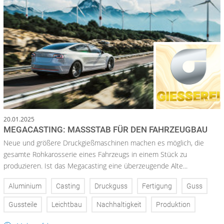
20.01.2025
MEGACASTING: MASSSTAB FÜR DEN FAHRZEUGBAU
Neue und größere Druckgießmaschinen machen es möglich, die
gesamte Rohkarosserie eines Fahrzeugs in einem Stück zu
produzieren. Ist das Megacasting eine überzeugende Alte...
Aluminium
Casting
Druckguss
Fertigung
Guss
Gussteile
Leichtbau
Nachhaltigkeit
Produktion