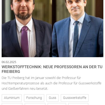
06.02.2025
WERKSTOFFTECHNIK: NEUE PROFESSOREN AN DER TU
FREIBERG
Die TU Freiberg hat im Januar sowohl die Professur für
Hochtemperaturprozesse als auch die Professur für Gusswerkstoffe
und Gießverfahren neu besetzt.
Aluminium
Forschung
Guss
Gusswerkstoffe