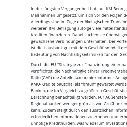
In der jüngsten Vergangenheit hat laut IfM Bonn 
Maßnahmen umgesetzt, um sich vor den Folgen des
Allerdings sind im Zuge der ökologischen Transfor
weiteren IfM-Befragung zufolge viele mittelstän
Krediten finanzieren. Dabei suchen sie überwiege
gewachsene Verbindungen unterhalten. Der Vorteil
ist die Hausbank gut mit dem Geschäftsmodell d
Bedeutung von Nachhaltigkeitsrisiken für den Gesc
Durch die EU-"Strategie zur Finanzierung einer n
verpflichtet, die Nachhaltigkeit ihrer Kreditver
Ratio (GAR) die Anteile taxonomiekonformer Anlage
KMU-Kredite pauschal als “braun” gewertet werde
Banken, die im Vergleich zu größeren Geschäftsba
Berechnung benachteiligt werden. Für Außenstehen
Regionalbanken weniger grün als von Großbanken
kann. Zudem steigt durch den zusätzlichen Infor
erforderlichen Informationen zu erheben und erh
unnötige Kredithürden, was wiederum Investitione