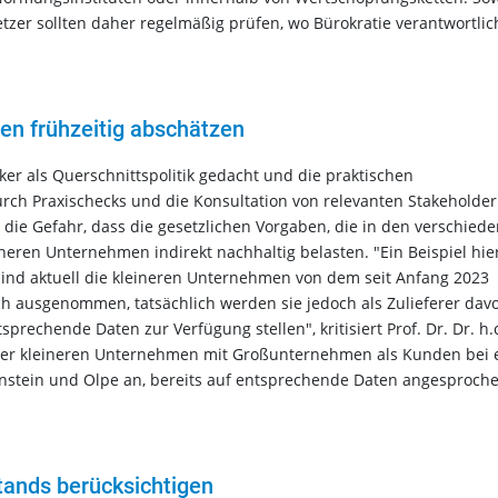
tzer sollten daher regelmäßig prüfen, wo Bürokratie verantwortlic
ven frühzeitig abschätzen
ker als Querschnittspolitik gedacht und die praktischen
urch Praxischecks und die Konsultation von relevanten Stakeholder
 die Gefahr, dass die gesetzlichen Vorgaben, die in den verschied
ineren Unternehmen indirekt nachhaltig belasten. "Ein Beispiel hie
r sind aktuell die kleineren Unternehmen von dem seit Anfang 2023
och ausgenommen, tatsächlich werden sie jedoch als Zulieferer dav
rechende Daten zur Verfügung stellen", kritisiert Prof. Dr. Dr. h.
el der kleineren Unternehmen mit Großunternehmen als Kunden bei 
enstein und Olpe an, bereits auf entsprechende Daten angesproch
tands berücksichtigen