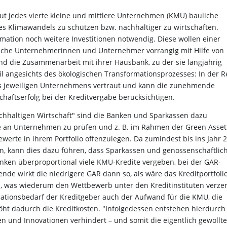
gut jedes vierte kleine und mittlere Unternehmen (KMU) bauliche
 Klimawandels zu schützen bzw. nachhaltiger zu wirtschaften.
mation noch weitere Investitionen notwendig. Diese wollen einer
dische Unternehmerinnen und Unternehmer vorrangig mit Hilfe von
nd die Zusammenarbeit mit ihrer Hausbank, zu der sie langjährig
 angesichts des ökologischen Transformationsprozesses: In der R
es jeweiligen Unternehmens vertraut und kann die zunehmende
häftserfolg bei der Kreditvergabe berücksichtigen.
achhaltigen Wirtschaft" sind die Banken und Sparkassen dazu
gabe an Unternehmen zu prüfen und z. B. im Rahmen der Green Asset
werte in ihrem Portfolio offenzulegen. Da zumindest bis ins Jahr 
n, kann dies dazu führen, dass Sparkassen und genossenschaftlic
nken überproportional viele KMU-Kredite vergeben, bei der GAR-
de wirkt die niedrigere GAR dann so, als wäre das Kreditportfoli
, was wiederum den Wettbewerb unter den Kreditinstituten verze
mationsbedarf der Kreditgeber auch der Aufwand für die KMU, die
öht dadurch die Kreditkosten. "Infolgedessen entstehen hierdurch
n und Innovationen verhindert – und somit die eigentlich gewollte