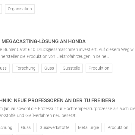
Organisation
T MEGACASTING-LÖSUNG AN HONDA
 Bühler Carat 610-Druckgiessmaschinen investiert. Auf diesem Weg wil
hersteller die Produktion von Elektrofahrzeugen in seine...
uss
Forschung
Guss
Gussteile
Produktion
NIK: NEUE PROFESSOREN AN DER TU FREIBERG
im Januar sowohl die Professur für Hochtemperaturprozesse als auch di
rkstoffe und Gießverfahren neu besetzt.
schung
Guss
Gusswerkstoffe
Metallurgie
Produktion