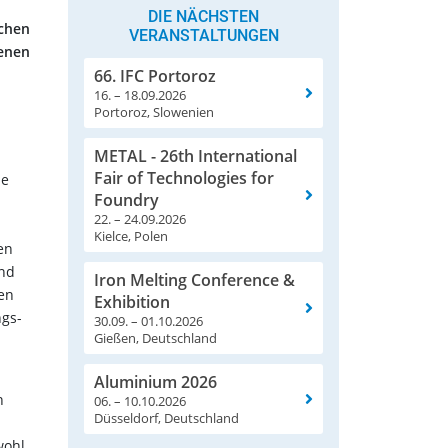
DIE NÄCHSTEN
uchen
VERANSTALTUNGEN
genen
66. IFC Portoroz
16. – 18.09.2026
Portoroz, Slowenien
METAL - 26th International
Fair of Technologies for
ne
Foundry
22. – 24.09.2026
Kielce, Polen
en
and
Iron Melting Conference &
nen
Exhibition
ngs-
30.09. – 01.10.2026
Gießen, Deutschland
Aluminium 2026
h
06. – 10.10.2026
Düsseldorf, Deutschland
wohl