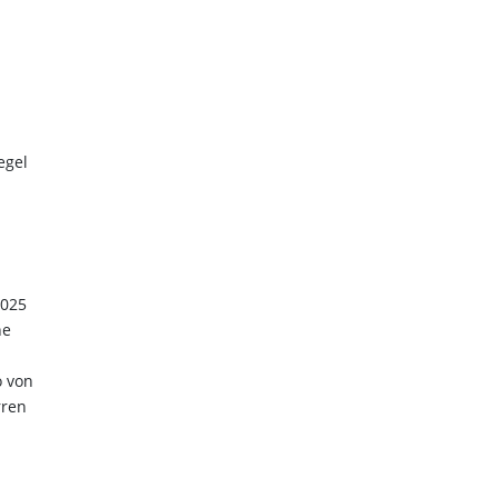
egel
2025
he
o von
rren