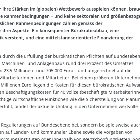
 ihre Stärken im (globalen) Wettbewerb ausspielen können, bra
sliche Rahmenbedingungen – und keine sektoralen und größenbezo
slichen Rahmenbedingungen zählen gemäss der
 drei Aspekte: Ein konsequenter Bürokratieabbau, eine
tik versteht, und eine mittelstandsorientierte Finanzierung der
in durch die Erfüllung der bürokratischen Pflichten auf Bundesebe
s Maschinen- und Anlagenbaus rund drei Prozent des Umsatzes
n 23,5 Millionen rund 705.000 Euro – und umgerechnet auf die
e Mitarbeiterinnen und Mitarbeiter. Bei einem größeren Unternehm
Millionen Euro liegen die Kosten für diesen bürokratischen Aufw
den Beschäftigungskosten für 40 vollzeitbeschäftigte Mitarbeiterin
htige wirtschaftliche Funktionen wie die Sicherstellung von Planu
rfüllt, bindet der aktuelle Umfang in den Unternehmen wertvolle
e Regulierungen auf Bundesebene bei, sondern beispielsweise auc
en auf Länder- und kommunaler Ebene sowie die Vorgaben von
 Normungsinstituten oder innerhalb von Wertschöpfungsketten. So