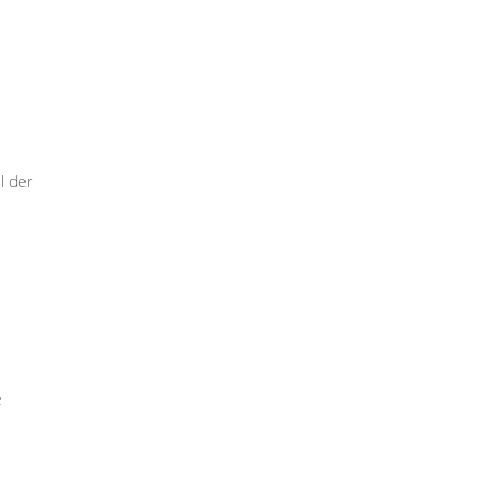
l der
e