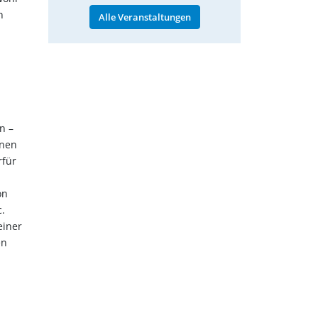
h
Alle Veranstaltungen
n –
enen
rfür
on
c.
einer
en