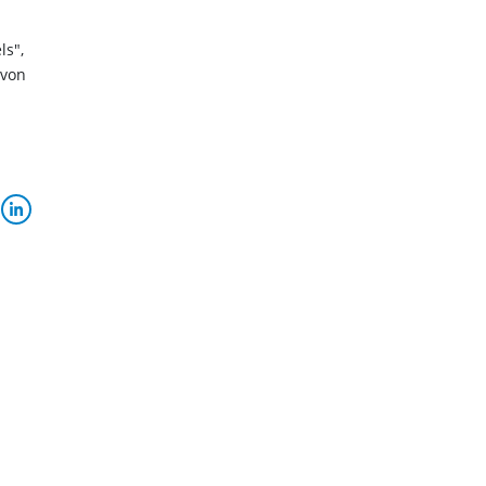
ls",
 von