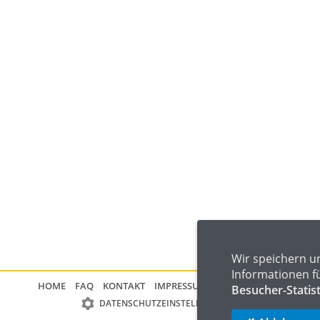
Wir speichern u
Informationen f
HOME
FAQ
KONTAKT
IMPRESSUM
DATENSCHUTZ
Besucher-Statis
DATENSCHUTZEINSTELLUNGEN