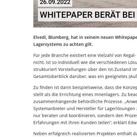
26.09.2022
WHITEPAPER BERÄT BE
Elvedi, Blumberg, hat in seinem neuen Whitepap
Lagersystems zu achten gilt.
Für jede Branche existiert eine Vielzahl von Rega
nicht, ist so individuell wie die verschiedenen Lö
strukturiert Vorstellungen über den Ist-Zustand 
Gesamtüberblick darüber, was ein geeignetes (Au
Zu finden ist darin beispielsweise, dass die Kon
stellt als die Errichtung eines Innenlagers. Zu be
zusammenhängende behördliche Prozesse. „Anwend
Systemanbieter und Hersteller für Lagerlösungen
nur beraten und koordinieren, sondern den Proze
Erfahrungen mit ihren Kunden teilen“, erklärt Ed
Neben erfolgreich realisierten Projekten enthält 