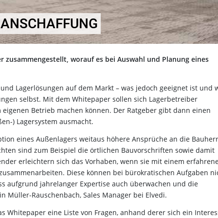
I ANSCHAFFUNG
er zusammengestellt, worauf es bei Auswahl und Planung eines
l- und Lagerlösungen auf dem Markt – was jedoch geeignet ist und 
sungen selbst. Mit dem Whitepaper sollen sich Lagerbetreiber
im eigenen Betrieb machen können. Der Ratgeber gibt dann einen
ßen-) Lagersystem ausmacht.
zeption eines Außenlagers weitaus höhere Ansprüche an die Bauher
achten sind zum Beispiel die örtlichen Bauvorschriften sowie damit
er erleichtern sich das Vorhaben, wenn sie mit einem erfahren
 zusammenarbeiten. Diese können bei bürokratischen Aufgaben ni
ss aufgrund jahrelanger Expertise auch überwachen und die
win Müller-Rauschenbach, Sales Manager bei Elvedi.
das Whitepaper eine Liste von Fragen, anhand derer sich ein Intere