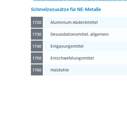
Schmelzezusätze für NE-Metalle
1720
Aluminium-Abdeckmittel
1730
Desoxidationsmittel, allgemein
1740
Entgasungsmittel
1750
Entschwefelungsmittel
1760
Holzkohle