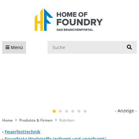
S
Menü
- Anzeige -
Home
Produkte & Firmen
Rubriken
›
Feuerfesttechnik
›
Feuerfeste Werkstoffe (geformt und ungeformt)