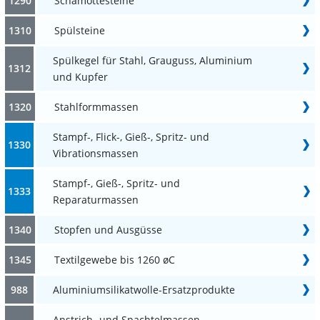
1290
Schamottesteine
1310
Spülsteine
Spülkegel für Stahl, Grauguss, Aluminium
1312
und Kupfer
1320
Stahlformmassen
Stampf-, Flick-, Gieß-, Spritz- und
1330
Vibrationsmassen
Stampf-, Gieß-, Spritz- und
1333
Reparaturmassen
1340
Stopfen und Ausgüsse
1345
Textilgewebe bis 1260 øC
988
Aluminiumsilikatwolle-Ersatzprodukte
Anstrich- und Spachtelmassen,