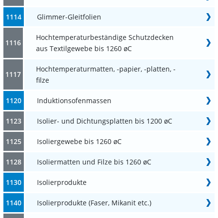
1114
Glimmer-Gleitfolien
Hochtemperaturbeständige Schutzdecken
1116
aus Textilgewebe bis 1260 øC
Hochtemperaturmatten, -papier, -platten, -
1117
filze
1120
Induktionsofenmassen
1123
Isolier- und Dichtungsplatten bis 1200 øC
1125
Isoliergewebe bis 1260 øC
1128
Isoliermatten und Filze bis 1260 øC
1130
Isolierprodukte
1140
Isolierprodukte (Faser, Mikanit etc.)