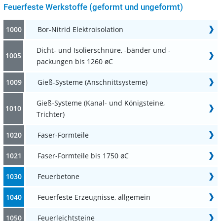
Feuerfeste Werkstoffe (geformt und ungeformt)
1000
Bor-Nitrid Elektroisolation
Dicht- und Isolierschnüre, -bänder und -
1005
packungen bis 1260 øC
1009
Gieß-Systeme (Anschnittsysteme)
Gieß-Systeme (Kanal- und Königsteine,
1010
Trichter)
1020
Faser-Formteile
1021
Faser-Formteile bis 1750 øC
1030
Feuerbetone
1040
Feuerfeste Erzeugnisse, allgemein
1050
Feuerleichtsteine