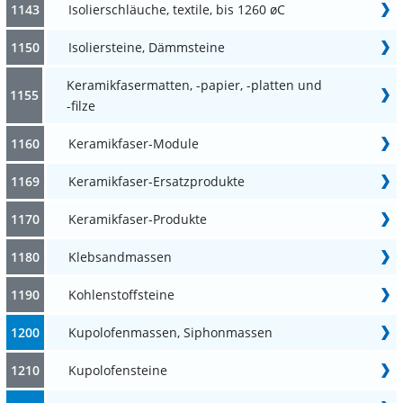
1143
Isolierschläuche, textile, bis 1260 øC
1150
Isoliersteine, Dämmsteine
Keramikfasermatten, -papier, -platten und
1155
-filze
1160
Keramikfaser-Module
1169
Keramikfaser-Ersatzprodukte
1170
Keramikfaser-Produkte
1180
Klebsandmassen
1190
Kohlenstoffsteine
1200
Kupolofenmassen, Siphonmassen
1210
Kupolofensteine