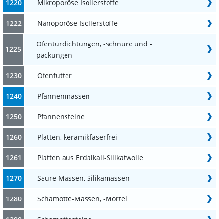
1220
Mikroporöse Isolierstoffe
1222
Nanoporöse Isolierstoffe
Ofentürdichtungen, -schnüre und -
1225
packungen
1230
Ofenfutter
1240
Pfannenmassen
1250
Pfannensteine
1260
Platten, keramikfaserfrei
1261
Platten aus Erdalkali-Silikatwolle
1270
Saure Massen, Silikamassen
1280
Schamotte-Massen, -Mörtel