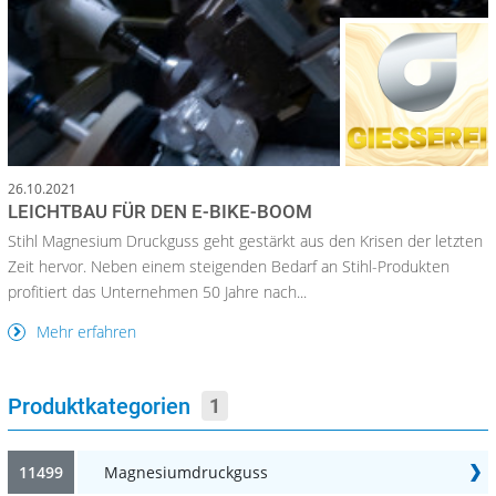
26.10.2021
LEICHTBAU FÜR DEN E-BIKE-BOOM
Stihl Magnesium Druckguss geht gestärkt aus den Krisen der letzten
Zeit hervor. Neben einem steigenden Bedarf an Stihl-Produkten
profitiert das Unternehmen 50 Jahre nach...
Mehr erfahren
Produktkategorien
1
11499
Magnesiumdruckguss