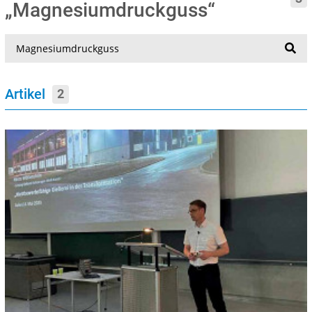
„Magnesiumdruckguss“
Suche
Artikel
2