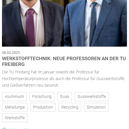
06.02.2025
WERKSTOFFTECHNIK: NEUE PROFESSOREN AN DER TU
FREIBERG
Die TU Freiberg hat im Januar sowohl die Professur für
Hochtemperaturprozesse als auch die Professur für Gusswerkstoffe
und Gießverfahren neu besetzt.
Aluminium
Forschung
Guss
Gusswerkstoffe
Metallurgie
Produktion
Recycling
Simulation
Werkstoffe