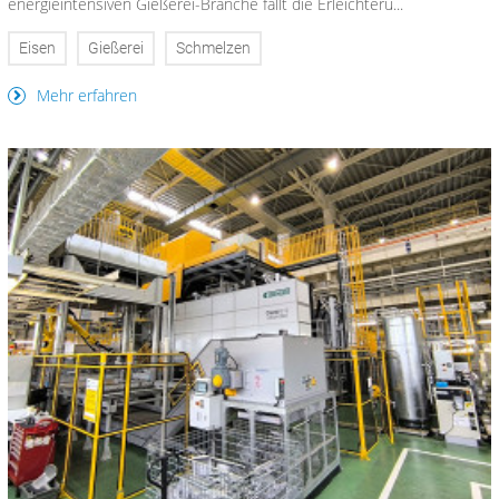
energieintensiven Gießerei-Branche fällt die Erleichteru...
Eisen
Gießerei
Schmelzen
Mehr erfahren