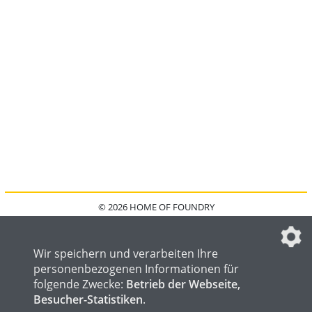
© 2026 HOME OF FOUNDRY
HOME
FAQ
KONTAKT
IMPRESSUM
DATENSCHUTZ
DATENSCHUTZEINSTELLUNGEN
Wir speichern und verarbeiten Ihre
personenbezogenen Informationen für
folgende Zwecke:
Betrieb der Webseite,
Besucher-Statistiken
.
HOME OF WELDING
HOME OF STEEL