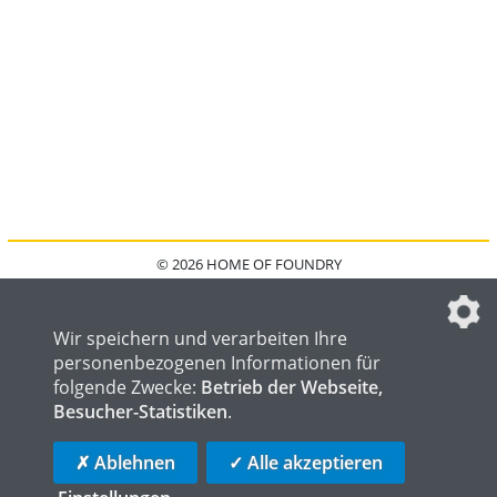
© 2026 HOME OF FOUNDRY
HOME
FAQ
KONTAKT
IMPRESSUM
DATENSCHUTZ
DATENSCHUTZEINSTELLUNGEN
Wir speichern und verarbeiten Ihre
personenbezogenen Informationen für
folgende Zwecke:
Betrieb der Webseite,
Besucher-Statistiken
.
HOME OF WELDING
HOME OF STEEL
HOME OF LOGISTICS
✗ Ablehnen
✓ Alle akzeptieren