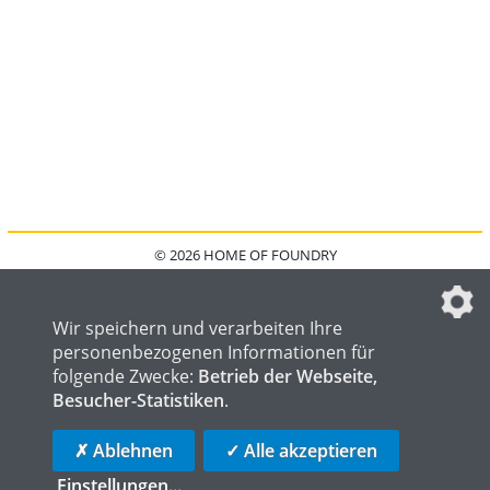
© 2026 HOME OF FOUNDRY
HOME
FAQ
KONTAKT
IMPRESSUM
DATENSCHUTZ
DATENSCHUTZEINSTELLUNGEN
Wir speichern und verarbeiten Ihre
personenbezogenen Informationen für
folgende Zwecke:
Betrieb der Webseite,
Besucher-Statistiken
.
HOME OF WELDING
HOME OF STEEL
HOME OF LOGISTICS
✗ Ablehnen
✓ Alle akzeptieren
Einstellungen
...