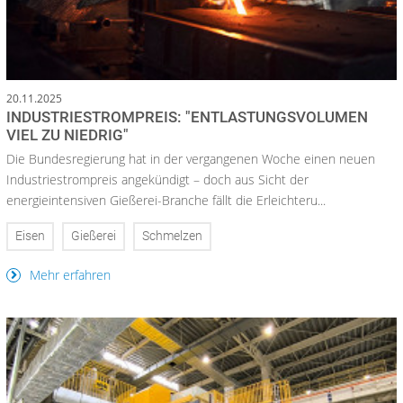
20.11.2025
INDUSTRIESTROMPREIS: "ENTLASTUNGSVOLUMEN
VIEL ZU NIEDRIG"
Die Bundesregierung hat in der vergangenen Woche einen neuen
Industriestrompreis angekündigt – doch aus Sicht der
energieintensiven Gießerei-Branche fällt die Erleichteru...
Eisen
Gießerei
Schmelzen
Mehr erfahren