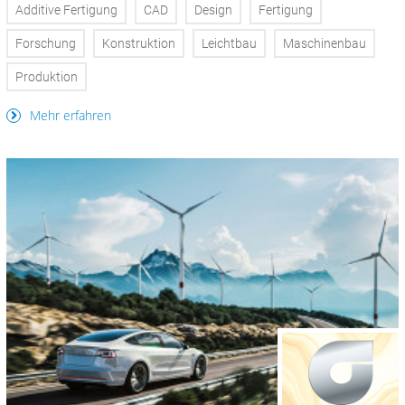
Additive Fertigung
CAD
Design
Fertigung
Forschung
Konstruktion
Leichtbau
Maschinenbau
Produktion
Mehr erfahren