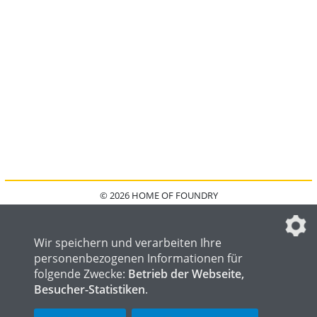
© 2026 HOME OF FOUNDRY
HOME
FAQ
KONTAKT
IMPRESSUM
DATENSCHUTZ
DATENSCHUTZEINSTELLUNGEN
Wir speichern und verarbeiten Ihre
personenbezogenen Informationen für
folgende Zwecke:
Betrieb der Webseite,
Besucher-Statistiken
.
HOME OF WELDING
HOME OF STEEL
HOME OF LOGISTICS