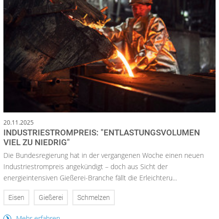
20.11.2025
INDUSTRIESTROMPREIS: "ENTLASTUNGSVOLUMEN
VIEL ZU NIEDRIG"
Die Bundesregierung hat in der vergangenen Woche einen neuen
Industriestrompreis angekündigt – doch aus Sicht der
energieintensiven Gießerei-Branche fällt die Erleichteru...
Eisen
Gießerei
Schmelzen
Mehr erfahren