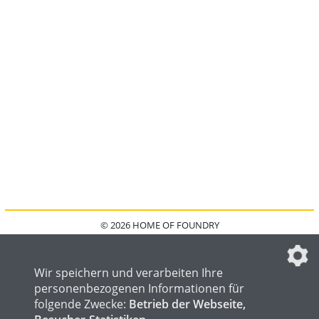
© 2026 HOME OF FOUNDRY
HOME
FAQ
KONTAKT
IMPRESSUM
DATENSCHUTZ
DATENSCHUTZEINSTELLUNGEN
Wir speichern und verarbeiten Ihre
personenbezogenen Informationen für
folgende Zwecke:
Betrieb der Webseite,