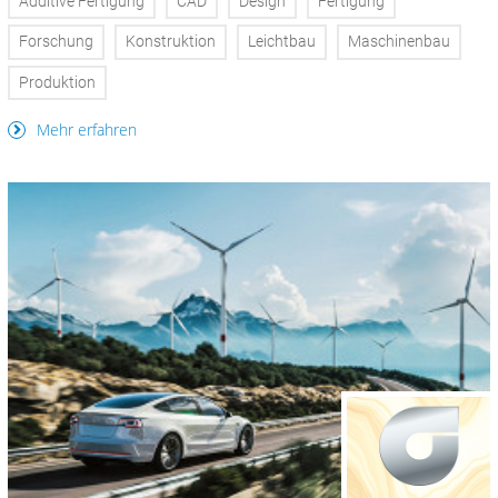
Additive Fertigung
CAD
Design
Fertigung
Forschung
Konstruktion
Leichtbau
Maschinenbau
Produktion
Mehr erfahren