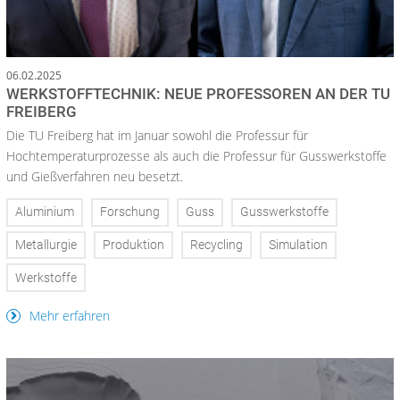
06.02.2025
WERKSTOFFTECHNIK: NEUE PROFESSOREN AN DER TU
FREIBERG
Die TU Freiberg hat im Januar sowohl die Professur für
Hochtemperaturprozesse als auch die Professur für Gusswerkstoffe
und Gießverfahren neu besetzt.
Aluminium
Forschung
Guss
Gusswerkstoffe
Metallurgie
Produktion
Recycling
Simulation
Werkstoffe
Mehr erfahren