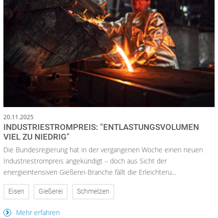
20.11.2025
INDUSTRIESTROMPREIS: "ENTLASTUNGSVOLUMEN
VIEL ZU NIEDRIG"
Die Bundesregierung hat in der vergangenen Woche einen neuen
Industriestrompreis angekündigt – doch aus Sicht der
energieintensiven Gießerei-Branche fällt die Erleichteru...
Eisen
Gießerei
Schmelzen
Mehr erfahren