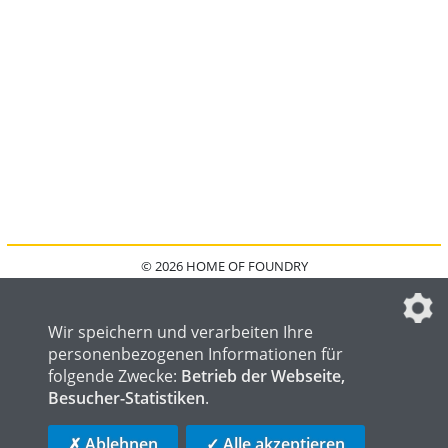
© 2026 HOME OF FOUNDRY
HOME
FAQ
KONTAKT
IMPRESSUM
DATENSCHUTZ
DATENSCHUTZEINSTELLUNGEN
Wir speichern und verarbeiten Ihre
personenbezogenen Informationen für
folgende Zwecke:
Betrieb der Webseite,
Besucher-Statistiken
.
HOME OF WELDING
HOME OF STEEL
HOME OF LOGISTICS
✗ Ablehnen
✓ Alle akzeptieren