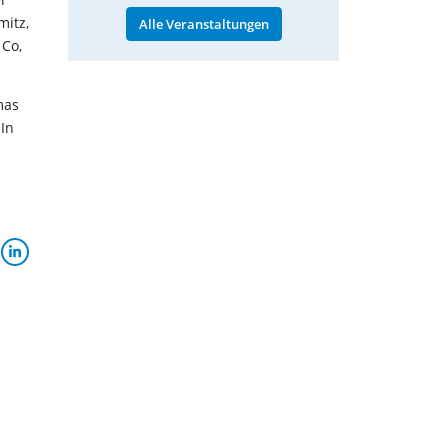
mitz,
Alle Veranstaltungen
 Co,
mas
In