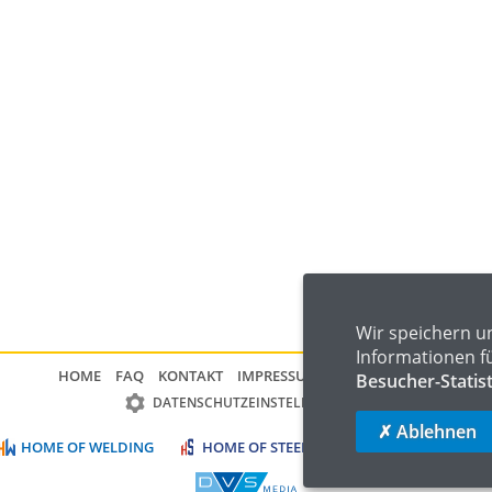
Wir speichern u
Informationen f
HOME
FAQ
KONTAKT
IMPRESSUM
DATENSCHUTZ
Besucher-Statis
DATENSCHUTZEINSTELLUNGEN
✗ Ablehnen
HOME OF WELDING
HOME OF STEEL
HOME OF LOGISTIC