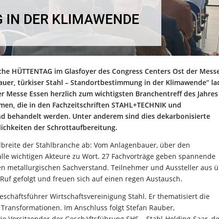
T
 IN DER KLIMAWENDE
liche HÜTTENTAG im Glasfoyer des Congress Centers Ost der Mess
lauer, türkiser Stahl – Standortbestimmung in der Klimawende“ l
r Messe Essen herzlich zum wichtigsten Branchentreff des Jahres 
men, die in den Fachzeitschriften STAHL+TECHNIK und
behandelt werden. Unter anderem sind dies dekarbonisierte
lichkeiten der Schrottaufbereitung.
breite der Stahlbranche ab: Vom Anlagenbauer, über den
lle wichtigen Akteure zu Wort. 27 Fachvorträge geben spannende
den metallurgischen Sachverstand. Teilnehmer und Aussteller aus 
uf gefolgt und freuen sich auf einen regen Austausch.
eschäftsführer Wirtschaftsvereinigung Stahl. Er thematisiert die
 Transformationen. Im Anschluss folgt Stefan Rauber,
ie Vorsitzender der Geschäftsführung SHS – Stahl-Holding-Saar, d