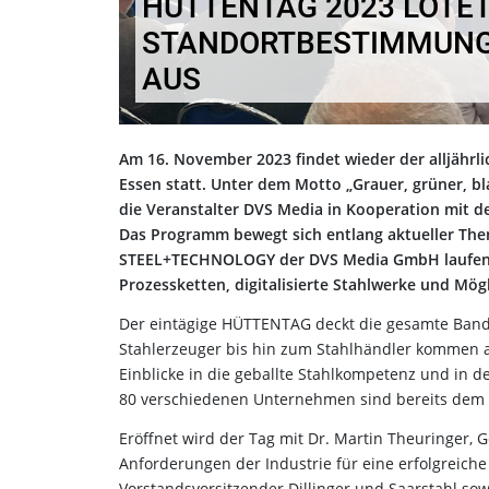
HÜTTENTAG 2023 LOTE
STANDORTBESTIMMUNG
AUS
Am 16. November 2023 findet wieder der alljähr
Essen statt. Unter dem Motto „Grauer, grüner, b
die Veranstalter DVS Media in Kooperation mit de
Das Programm bewegt sich entlang aktueller The
STEEL+TECHNOLOGY der DVS Media GmbH laufend 
Prozessketten, digitalisierte Stahlwerke und Mög
Der eintägige HÜTTENTAG deckt die gesamte Band
Stahlerzeuger bis hin zum Stahlhändler kommen a
Einblicke in die geballte Stahlkompetenz und in 
80 verschiedenen Unternehmen sind bereits dem R
Eröffnet wird der Tag mit Dr. Martin Theuringer, G
Anforderungen der Industrie für eine erfolgreiche
Vorstandsvorsitzender Dillinger und Saarstahl sow