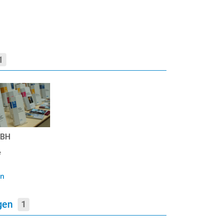
1
MBH
e
en
ngen
1