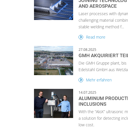
JOINING TECHNOLOG
AND AEROSPACE
Laser processes with dynam
challenging material combi
stable welding method f...
Read more
27.08.2025
GMH AKQUIRIERT TEI
Die GMH Gruppe plant, bis 
Edelstahl GmbH aus Wetzlar
Mehr erfahren
14.07.2025
ALUMINUM PRODUCTI
INCLUSIONS
With the “AloX” ultrasonic
a solution for detecting inc
low cost.