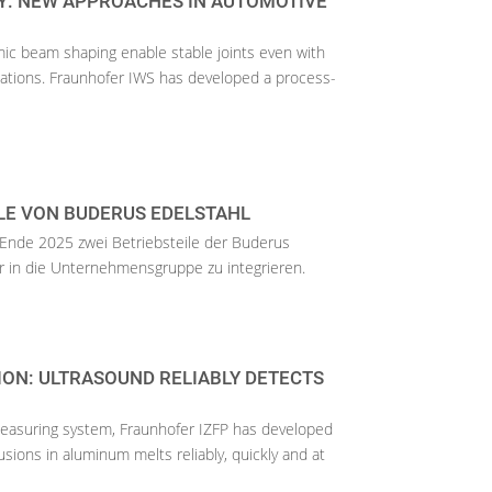
Y: NEW APPROACHES IN AUTOMOTIVE
ic beam shaping enable stable joints even with
nations. Fraunhofer IWS has developed a process-
LE VON BUDERUS EDELSTAHL
Ende 2025 zwei Betriebsteile der Buderus
 in die Unternehmensgruppe zu integrieren.
ON: ULTRASOUND RELIABLY DETECTS
 measuring system, Fraunhofer IZFP has developed
lusions in aluminum melts reliably, quickly and at