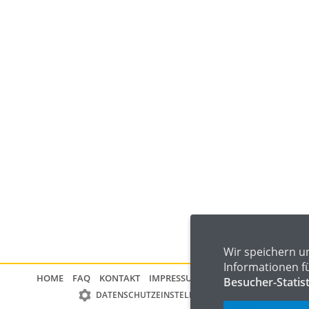
Wir speichern u
Informationen f
HOME
FAQ
KONTAKT
IMPRESSUM
DATENSCHUTZ
Besucher-Statis
DATENSCHUTZEINSTELLUNGEN