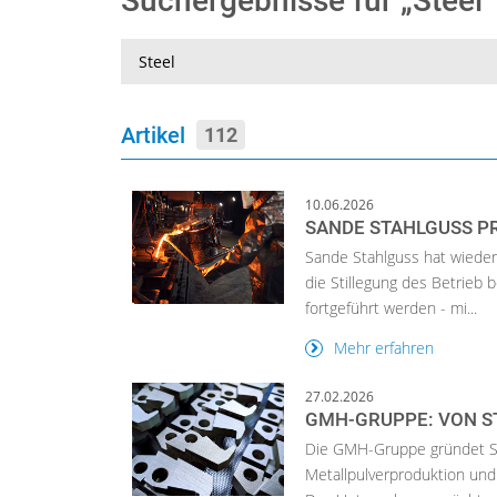
Suchergebnisse für „Steel
Suche
Artikel
112
10.06.2026
SANDE STAHLGUSS P
Sande Stahlguss hat wiede
die Stillegung des Betrieb 
fortgeführt werden - mi...
Mehr erfahren
27.02.2026
GMH-GRUPPE: VON ST
Die GMH-Gruppe gründet Sta
Metallpulverproduktion und 