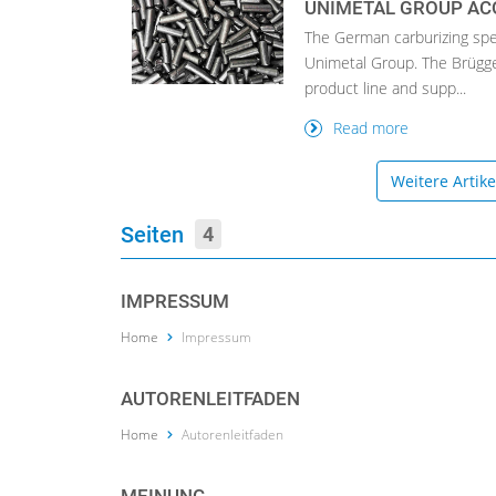
UNIMETAL GROUP ACQ
The German carburizing speci
Unimetal Group. The Brügge
product line and supp...
Read more
Weitere Artik
Seiten
4
IMPRESSUM
Home
Impressum
AUTORENLEITFADEN
Home
Autorenleitfaden