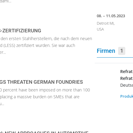
ami...
08. – 11.05.2023
Detroit MI,
USA
S-ZERTIFIZIERUNG
den ersten Stahlherstellern, die nach dem neuen
 (LESS) zertifiziert wurden. Sie war auch
Firmen
1
r...
Refra
Refra
INGS THREATEN GERMAN FOUNDRIES
Deuts
f 50 percent have been imposed on more than 100
Produk
 placing a massive burden on SMEs that are
...