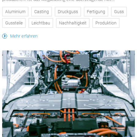
Aluminium
Casting
Druckguss
Fertigung
Guss
Gussteile
Leichtbau
Nachhaltigkeit
Produktion
Mehr erfahren