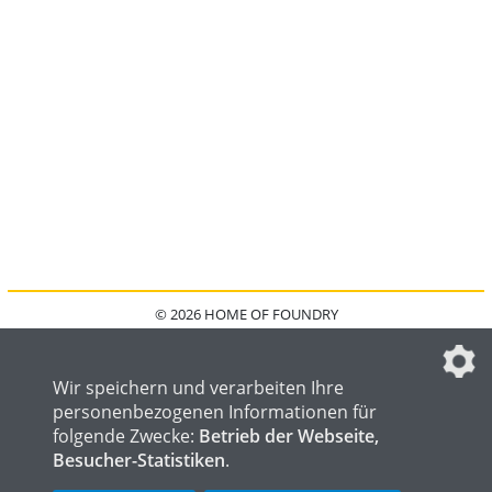
© 2026 HOME OF FOUNDRY
HOME
FAQ
KONTAKT
IMPRESSUM
DATENSCHUTZ
DATENSCHUTZEINSTELLUNGEN
Wir speichern und verarbeiten Ihre
personenbezogenen Informationen für
folgende Zwecke:
Betrieb der Webseite,
Besucher-Statistiken
.
HOME OF WELDING
HOME OF STEEL