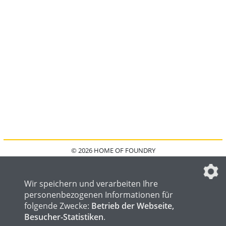
© 2026 HOME OF FOUNDRY
HOME
FAQ
KONTAKT
IMPRESSUM
DATENSCHUTZ
DATENSCHUTZEINSTELLUNGEN
Wir speichern und verarbeiten Ihre
personenbezogenen Informationen für
folgende Zwecke:
Betrieb der Webseite,
Besucher-Statistiken
.
HOME OF WELDING
HOME OF STEEL